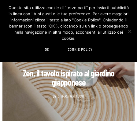
Questo sito utilizza cookie di “terze parti” per inviarti pubblicità
in linea con i tuoi gusti e le tue preferenze. Per avere maggiori
F
I
a
n
informazioni clicca il tasto a lato "Cookie Policy". Chiudendo il
c
s
banner (con il tasto "OK"), cliccando su un link o proseguendo
e
t
b
a
nella navigazione in altra modo, acconsenti all'utilizzo dei
o
g
cookie.
o
r
k
a
m
OK
COOKIE POLICY
DESIGN
Zen, il tavolo ispirato al giardino
giapponese
BY
CHIARA GATTUSO