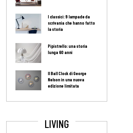
I classici: 9 lampade da
scrivania che hanno fatto
la storia
Pipistrello: una storia
lunga 60 anni
Il Ball Clock di George
Nelson in una nuova
edizione limitata
LIVING