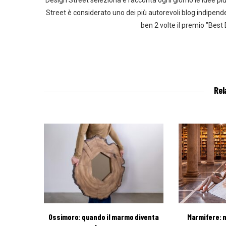
Design Street seleziona e racconta ogni giorno le idee più 
Street è considerato uno dei più autorevoli blog indipend
ben 2 volte il premio "Best
Rel
Ossimoro: quando il marmo diventa
Marmifere: m