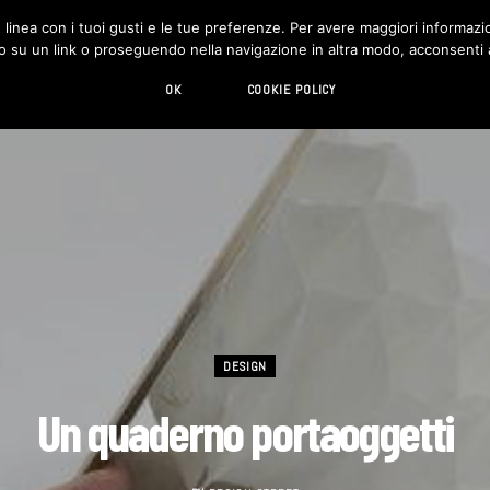
in linea con i tuoi gusti e le tue preferenze. Per avere maggiori informazio
DESIGN
LIVING
HI-TECH
CHI SIAMO
o su un link o proseguendo nella navigazione in altra modo, acconsenti al
OK
COOKIE POLICY
DESIGN
Un quaderno portaoggetti