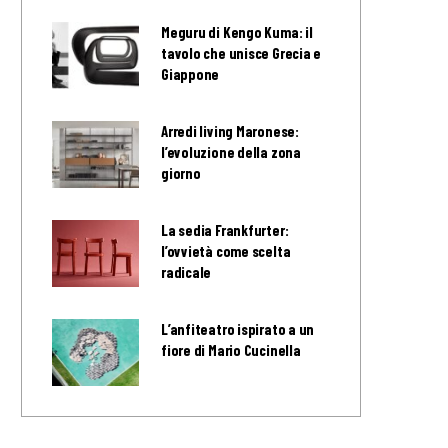
Meguru di Kengo Kuma: il
tavolo che unisce Grecia e
Giappone
Arredi living Maronese:
l’evoluzione della zona
giorno
La sedia Frankfurter:
l’ovvietà come scelta
radicale
L’anfiteatro ispirato a un
fiore di Mario Cucinella