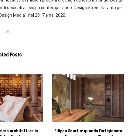
innovative e i migliori prodotti di design da tutto il mondo. Design
enti dedicati al design contemporaneo. Design Street ha vinto per
 Design Media": nel 2017 e nel 2020.
W
e
b
s
i
t
ated Posts
e
icro architetture in
Filippo Scarfia: quando l’artigianato