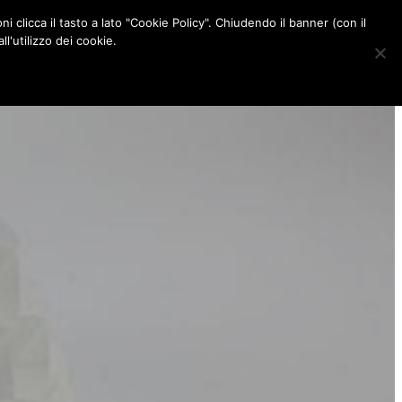
ni clicca il tasto a lato "Cookie Policy". Chiudendo il banner (con il
CONTATTI
l'utilizzo dei cookie.
F
I
P
L
a
n
i
i
c
s
n
n
e
t
t
k
b
a
e
e
o
g
r
d
o
r
e
I
k
a
s
n
m
t