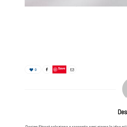
Save
0
Des