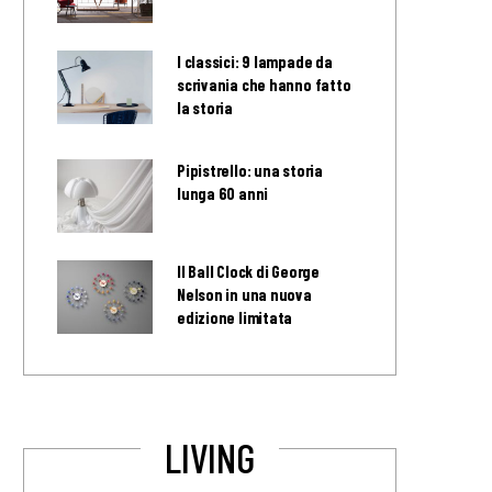
I classici: 9 lampade da
scrivania che hanno fatto
la storia
Pipistrello: una storia
lunga 60 anni
Il Ball Clock di George
Nelson in una nuova
edizione limitata
LIVING