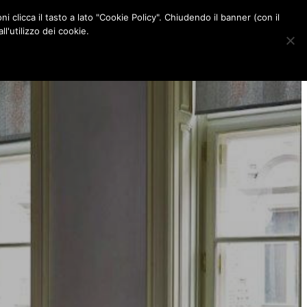
ni clicca il tasto a lato "Cookie Policy". Chiudendo il banner (con il
CONTATTI
l'utilizzo dei cookie.
F
I
P
L
a
n
i
i
c
s
n
n
e
t
t
k
b
a
e
e
o
g
r
d
o
r
e
I
k
a
s
n
m
t