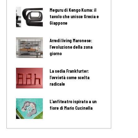
Meguru di Kengo Kuma: il
tavolo che unisce Grecia e
Giappone
Arredi living Maronese:
l’evoluzione della zona
giorno
La sedia Frankfurter:
l’ovvietà come scelta
radicale
L’anfiteatro ispirato a un
fiore di Mario Cucinella