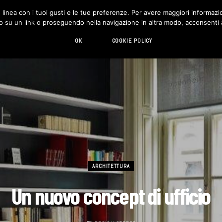
in linea con i tuoi gusti e le tue preferenze. Per avere maggiori informazio
DESIGN
LIVING
HI-TECH
CHI SIAMO
o su un link o proseguendo nella navigazione in altra modo, acconsenti al
OK
COOKIE POLICY
ARCHITETTURA
Un nuovo concept di ufficio