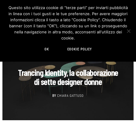
Questo sito utilizza cookie di “terze parti” per inviarti pubblicità
in linea con i tuoi gusti e le tue preferenze. Per avere maggiori
F
I
a
n
informazioni clicca il tasto a lato "Cookie Policy". Chiudendo il
c
s
banner (con il tasto "OK"), cliccando su un link o proseguendo
e
t
b
a
nella navigazione in altra modo, acconsenti all'utilizzo dei
o
g
cookie.
o
r
k
a
m
OK
COOKIE POLICY
DESIGN
Trancing Identity, la collaborazione
di sette designer donne
BY
CHIARA GATTUSO