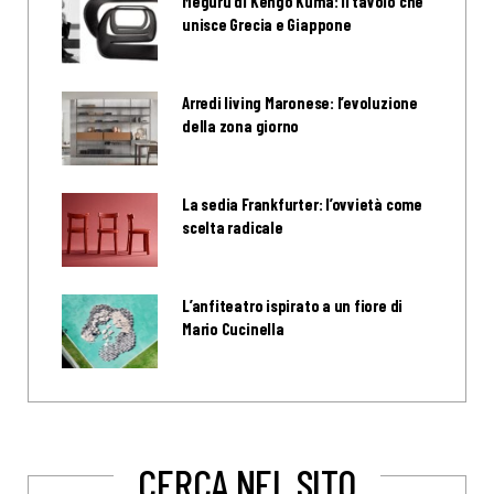
Meguru di Kengo Kuma: il tavolo che
unisce Grecia e Giappone
Arredi living Maronese: l’evoluzione
della zona giorno
La sedia Frankfurter: l’ovvietà come
scelta radicale
L’anfiteatro ispirato a un fiore di
Mario Cucinella
CERCA NEL SITO