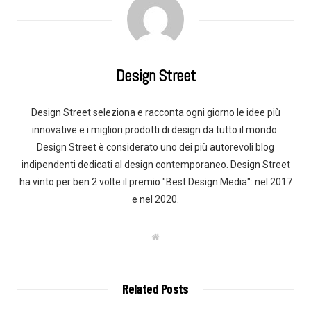
Design Street
Design Street seleziona e racconta ogni giorno le idee più
innovative e i migliori prodotti di design da tutto il mondo.
Design Street è considerato uno dei più autorevoli blog
indipendenti dedicati al design contemporaneo. Design Street
ha vinto per ben 2 volte il premio "Best Design Media": nel 2017
e nel 2020.
W
e
b
s
i
t
Related Posts
e