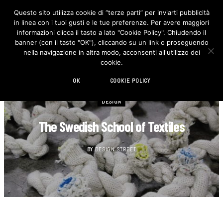
Questo sito utilizza cookie di “terze parti” per inviarti pubblicità
in linea con i tuoi gusti e le tue preferenze. Per avere maggiori
F
I
a
n
informazioni clicca il tasto a lato "Cookie Policy". Chiudendo il
c
s
banner (con il tasto "OK"), cliccando su un link o proseguendo
e
t
b
a
nella navigazione in altra modo, acconsenti all'utilizzo dei
o
g
cookie.
o
r
k
a
m
OK
COOKIE POLICY
DESIGN
The Swedish School of Textiles
BY
DESIGN STREET