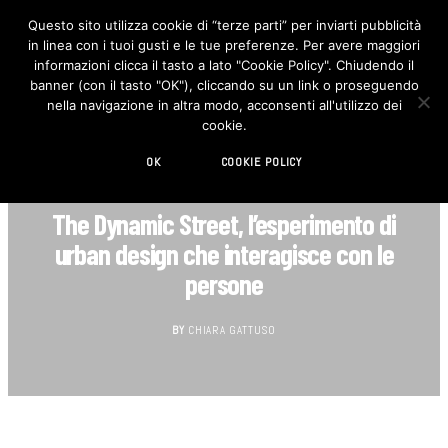
Questo sito utilizza cookie di “terze parti” per inviarti pubblicità
in linea con i tuoi gusti e le tue preferenze. Per avere maggiori
F
I
a
n
informazioni clicca il tasto a lato "Cookie Policy". Chiudendo il
c
s
banner (con il tasto "OK"), cliccando su un link o proseguendo
e
t
b
a
nella navigazione in altra modo, acconsenti all'utilizzo dei
o
g
cookie.
o
r
k
a
m
OK
COOKIE POLICY
DESIGN
The Dynamic Street, l’esperimento di
urban design che interagisce con le
persone
BY
CHIARA GATTUSO