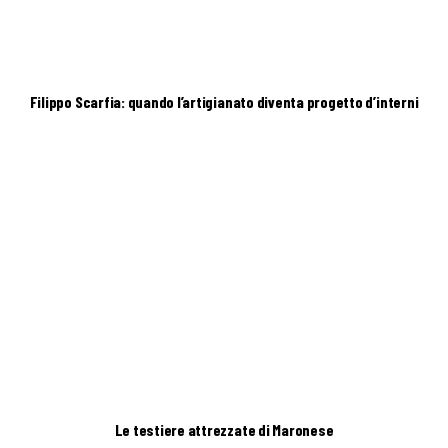
Filippo Scarfia: quando l’artigianato diventa progetto d’interni
Le testiere attrezzate di Maronese