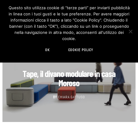
Questo sito utilizza cookie di “terze parti” per inviarti pubblicità
in linea con i tuoi gusti e le tue preferenze. Per avere maggiori
F
I
a
n
informazioni clicca il tasto a lato "Cookie Policy". Chiudendo il
c
s
banner (con il tasto "OK"), cliccando su un link o proseguendo
e
t
b
a
nella navigazione in altra modo, acconsenti all'utilizzo dei
o
g
cookie.
o
r
k
a
m
OK
COOKIE POLICY
DESIGN
Tape, il divano modulare in casa
Moroso
BY
CHIARA GATTUSO