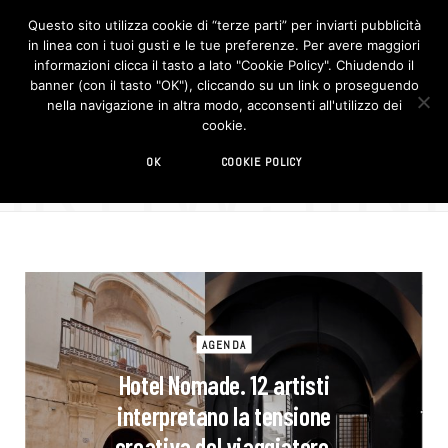
Questo sito utilizza cookie di “terze parti” per inviarti pubblicità
in linea con i tuoi gusti e le tue preferenze. Per avere maggiori
F
I
a
n
informazioni clicca il tasto a lato "Cookie Policy". Chiudendo il
c
s
banner (con il tasto "OK"), cliccando su un link o proseguendo
e
t
b
a
nella navigazione in altra modo, acconsenti all'utilizzo dei
o
g
BROWSIN
cookie.
o
r
TAG
k
a
m
viaggio
OK
COOKIE POLICY
AGENDA
Hotel Nomade. 12 artisti
interpretano la tensione
creativa del viaggiatore