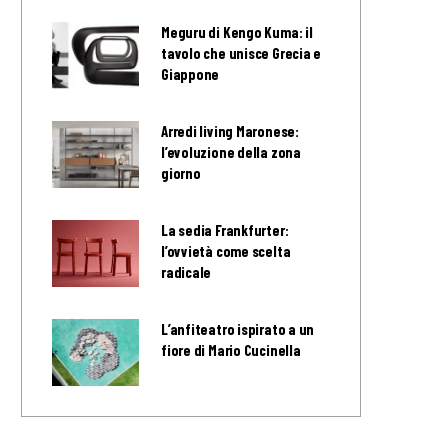
Meguru di Kengo Kuma: il
tavolo che unisce Grecia e
Giappone
Arredi living Maronese:
l’evoluzione della zona
giorno
La sedia Frankfurter:
l’ovvietà come scelta
radicale
L’anfiteatro ispirato a un
fiore di Mario Cucinella