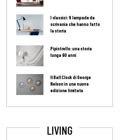
I classici: 9 lampade da
scrivania che hanno fatto
la storia
Pipistrello: una storia
lunga 60 anni
Il Ball Clock di George
Nelson in una nuova
edizione limitata
LIVING