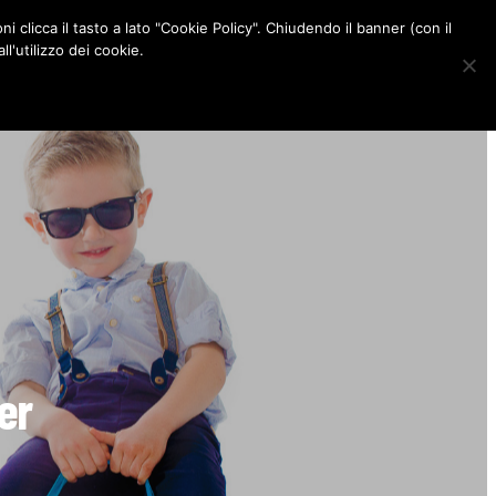
ni clicca il tasto a lato "Cookie Policy". Chiudendo il banner (con il
CONTATTI
l'utilizzo dei cookie.
F
I
P
L
a
n
i
i
c
s
n
n
e
t
t
k
b
a
e
e
o
g
r
d
o
r
e
I
k
a
s
n
m
t
per