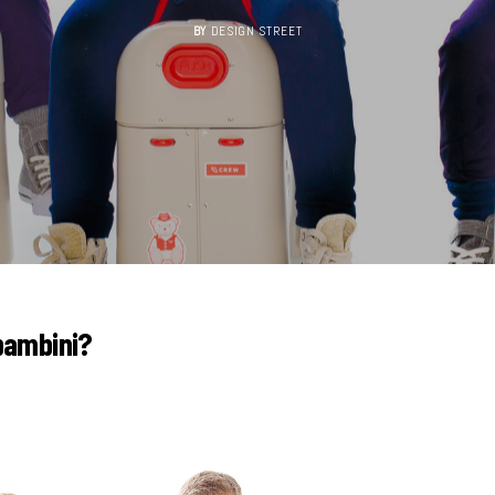
BY
DESIGN STREET
 bambini?