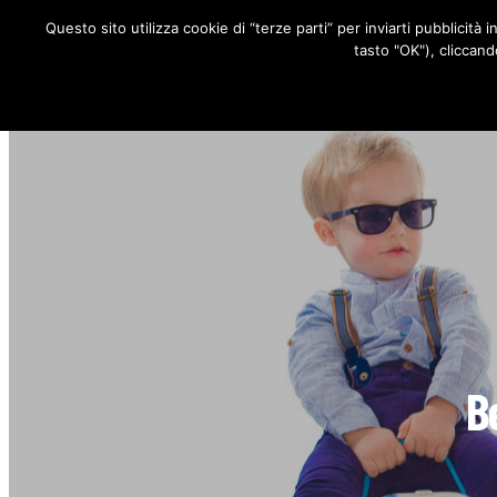
Questo sito utilizza cookie di “terze parti” per inviarti pubblicità 
RUBRICHE
tasto "OK"), cliccand
Be