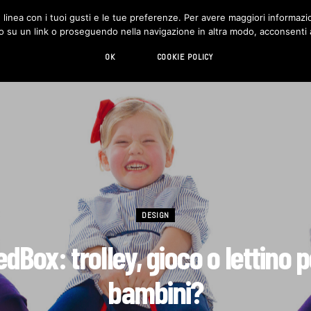
in linea con i tuoi gusti e le tue preferenze. Per avere maggiori informazio
DESIGN
LIVING
HI-TECH
CHI SIAMO
o su un link o proseguendo nella navigazione in altra modo, acconsenti al
OK
COOKIE POLICY
DESIGN
dBox: trolley, gioco o lettino 
bambini?