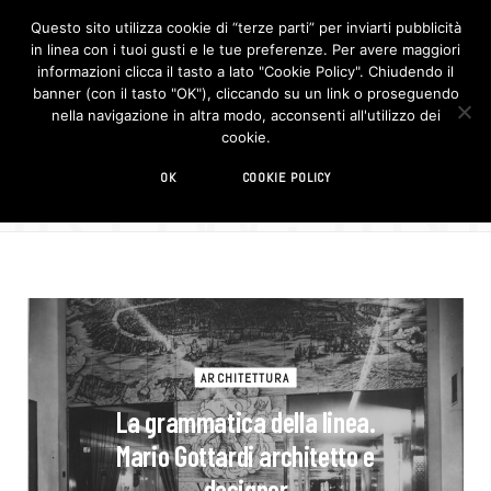
Questo sito utilizza cookie di “terze parti” per inviarti pubblicità
in linea con i tuoi gusti e le tue preferenze. Per avere maggiori
F
I
a
n
informazioni clicca il tasto a lato "Cookie Policy". Chiudendo il
c
s
banner (con il tasto "OK"), cliccando su un link o proseguendo
e
t
b
a
nella navigazione in altra modo, acconsenti all'utilizzo dei
o
g
BROWSIN
cookie.
o
r
TAG
k
a
m
Venezia
OK
COOKIE POLICY
ARCHITETTURA
La grammatica della linea.
Mario Gottardi architetto e
designer