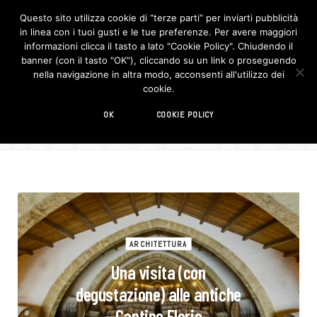
Questo sito utilizza cookie di “terze parti” per inviarti pubblicità
in linea con i tuoi gusti e le tue preferenze. Per avere maggiori
F
I
a
n
informazioni clicca il tasto a lato "Cookie Policy". Chiudendo il
c
s
banner (con il tasto "OK"), cliccando su un link o proseguendo
e
t
b
a
nella navigazione in altra modo, acconsenti all'utilizzo dei
o
g
BROWSIN
cookie.
o
r
TAG
k
a
m
cantina
OK
COOKIE POLICY
ARCHITETTURA
Una visita (con
degustazione) alle antiche
Cantine Florio