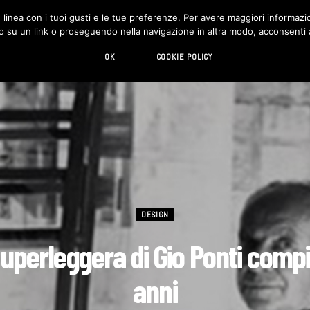
in linea con i tuoi gusti e le tue preferenze. Per avere maggiori informazio
DESIGN
LIVING
HI-TECH
CHI SIAMO
o su un link o proseguendo nella navigazione in altra modo, acconsenti al
OK
COOKIE POLICY
DESIGN
uperleggera di Gio Ponti comp
anni