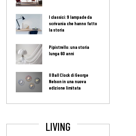
I classici: 9 lampade da
scrivania che hanno fatto
la storia
Pipistrello: una storia
lunga 60 anni
Il Ball Clock di George
Nelson in una nuova
edizione limitata
LIVING