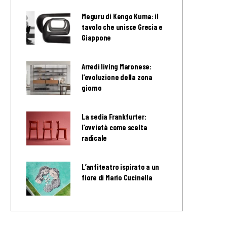
Meguru di Kengo Kuma: il
tavolo che unisce Grecia e
Giappone
Arredi living Maronese:
l’evoluzione della zona
giorno
La sedia Frankfurter:
l’ovvietà come scelta
radicale
L’anfiteatro ispirato a un
fiore di Mario Cucinella