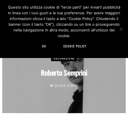
Questo sito utilizza cookie di “terze parti” per inviarti pubblicità
in linea con i tuoi gusti e le tue preferenze. Per avere maggiori
F
I
a
n
informazioni clicca il tasto a lato "Cookie Policy". Chiudendo il
c
s
banner (con il tasto "OK"), cliccando su un link o proseguendo
e
t
b
a
nella navigazione in altra modo, acconsenti all'utilizzo dei
o
g
cookie.
o
r
k
a
m
OK
COOKIE POLICY
DECORAZIONE
Roberto Semprini
BY
DESIGN STREET