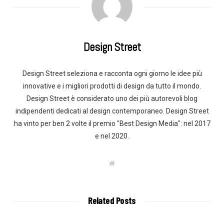
Design Street
Design Street seleziona e racconta ogni giorno le idee più
innovative e i migliori prodotti di design da tutto il mondo.
Design Street è considerato uno dei più autorevoli blog
indipendenti dedicati al design contemporaneo. Design Street
ha vinto per ben 2 volte il premio "Best Design Media": nel 2017
e nel 2020.
W
e
b
s
i
t
Related Posts
e