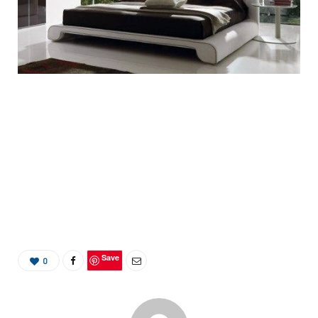
Save
0