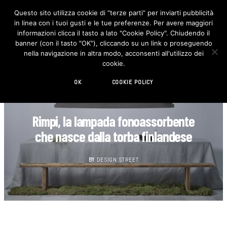
Questo sito utilizza cookie di “terze parti” per inviarti pubblicità
in linea con i tuoi gusti e le tue preferenze. Per avere maggiori
F
I
a
n
informazioni clicca il tasto a lato "Cookie Policy". Chiudendo il
c
s
banner (con il tasto "OK"), cliccando su un link o proseguendo
e
t
b
a
nella navigazione in altra modo, acconsenti all'utilizzo dei
o
g
cookie.
o
r
k
a
m
OK
COOKIE POLICY
DESIGN
Rimpi, la lampada fonoassorbente
che nasce dalla torba finlandese
BY
DESIGN STREET