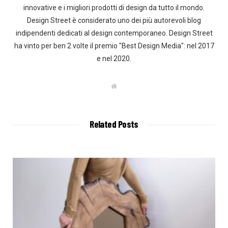
innovative e i migliori prodotti di design da tutto il mondo.
Design Street è considerato uno dei più autorevoli blog
indipendenti dedicati al design contemporaneo. Design Street
ha vinto per ben 2 volte il premio "Best Design Media": nel 2017
e nel 2020.
W
e
b
s
i
t
Related Posts
e