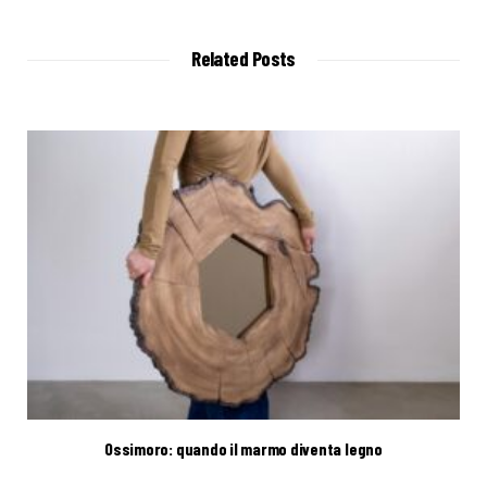
b
s
i
t
Related Posts
e
Ossimoro: quando il marmo diventa legno