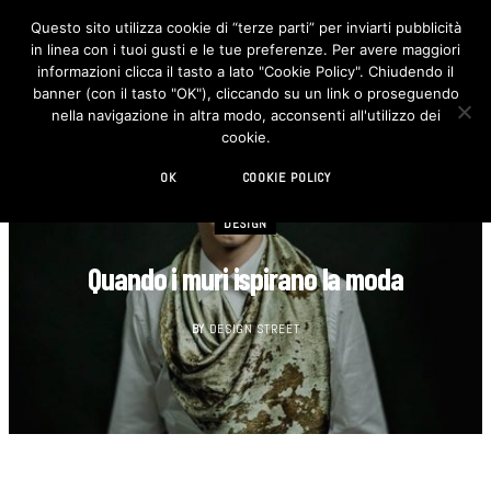
Questo sito utilizza cookie di “terze parti” per inviarti pubblicità
in linea con i tuoi gusti e le tue preferenze. Per avere maggiori
F
I
a
n
informazioni clicca il tasto a lato "Cookie Policy". Chiudendo il
c
s
banner (con il tasto "OK"), cliccando su un link o proseguendo
e
t
b
a
nella navigazione in altra modo, acconsenti all'utilizzo dei
o
g
cookie.
o
r
k
a
m
OK
COOKIE POLICY
DESIGN
Quando i muri ispirano la moda
BY
DESIGN STREET