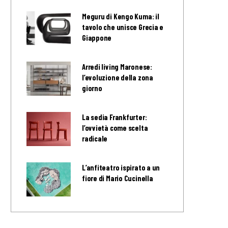
Meguru di Kengo Kuma: il
tavolo che unisce Grecia e
Giappone
Arredi living Maronese:
l’evoluzione della zona
giorno
La sedia Frankfurter:
l’ovvietà come scelta
radicale
L’anfiteatro ispirato a un
fiore di Mario Cucinella