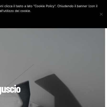
ni clicca il tasto a lato "Cookie Policy". Chiudendo il banner (con il
CONTATTI
l'utilizzo dei cookie.
F
I
P
L
a
n
i
i
c
s
n
n
e
t
t
k
b
a
e
e
o
g
r
d
o
r
e
I
k
a
s
n
m
t
guscio