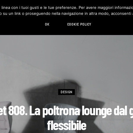
in linea con i tuoi gusti e le tue preferenze. Per avere maggiori informazio
DESIGN
LIVING
HI-TECH
CHI SIAMO
o su un link o proseguendo nella navigazione in altra modo, acconsenti al
OK
COOKIE POLICY
DESIGN
t 808. La poltrona lounge dal 
flessibile