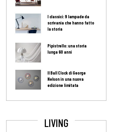
I classici: 9 lampade da
scrivania che hanno fatto
la storia
Pipistrello: una storia
lunga 60 anni
Il Ball Clock di George
Nelson in una nuova
edizione limitata
LIVING