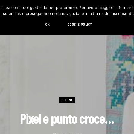
in linea con i tuoi gusti e le tue preferenze. Per avere maggiori informazio
DESIGN
LIVING
HI-TECH
CHI SIAMO
o su un link o proseguendo nella navigazione in altra modo, acconsenti al
OK
COOKIE POLICY
CUCINA
Pixel e punto croce…