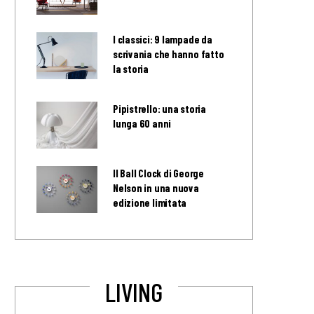
I classici: 9 lampade da
scrivania che hanno fatto
la storia
Pipistrello: una storia
lunga 60 anni
Il Ball Clock di George
Nelson in una nuova
edizione limitata
LIVING