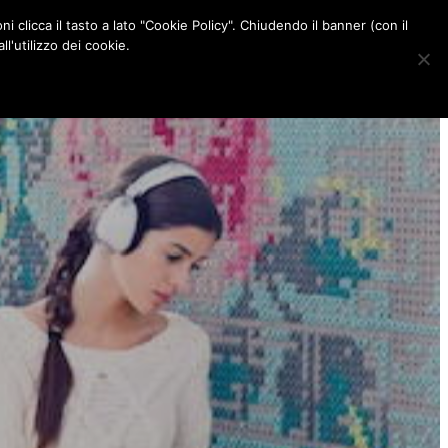
ni clicca il tasto a lato "Cookie Policy". Chiudendo il banner (con il
CONTATTI
l'utilizzo dei cookie.
F
I
P
L
a
n
i
i
c
s
n
n
e
t
t
k
b
a
e
e
o
g
r
d
o
r
e
I
k
a
s
n
m
t