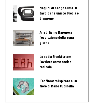
Meguru di Kengo Kuma: il
tavolo che unisce Grecia e
Giappone
Arredi living Maronese:
l’evoluzione della zona
giorno
La sedia Frankfurter:
l’ovvietà come scelta
radicale
L’anfiteatro ispirato a un
fiore di Mario Cucinella