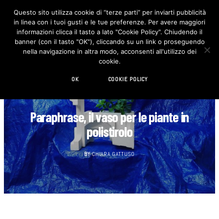
Questo sito utilizza cookie di “terze parti” per inviarti pubblicità
in linea con i tuoi gusti e le tue preferenze. Per avere maggiori
F
I
a
n
informazioni clicca il tasto a lato "Cookie Policy". Chiudendo il
c
s
banner (con il tasto "OK"), cliccando su un link o proseguendo
e
t
b
a
nella navigazione in altra modo, acconsenti all'utilizzo dei
o
g
cookie.
o
r
k
a
m
OK
COOKIE POLICY
DECORAZIONE
Paraphrase, il vaso per le piante in
polistirolo
BY
CHIARA GATTUSO