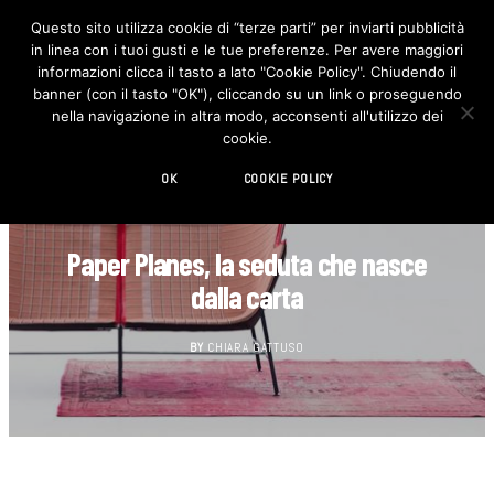
Questo sito utilizza cookie di “terze parti” per inviarti pubblicità
in linea con i tuoi gusti e le tue preferenze. Per avere maggiori
F
I
a
n
informazioni clicca il tasto a lato "Cookie Policy". Chiudendo il
c
s
banner (con il tasto "OK"), cliccando su un link o proseguendo
e
t
b
a
nella navigazione in altra modo, acconsenti all'utilizzo dei
o
g
cookie.
o
r
k
a
m
OK
COOKIE POLICY
DESIGN
Paper Planes, la seduta che nasce
dalla carta
BY
CHIARA GATTUSO