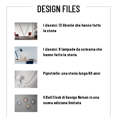
DESIGN FILES
I classici: 13 librerie che hanno fatto
la storia
I classici: 9 lampade da scrivania che
hanno fatto la storia
Pipistrello: una storia lunga 60 anni
Il Ball Clock di George Nelson in una
nuova edizione limitata