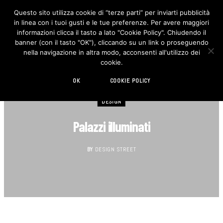
Questo sito utilizza cookie di “terze parti” per inviarti pubblicità
in linea con i tuoi gusti e le tue preferenze. Per avere maggiori
F
I
a
n
informazioni clicca il tasto a lato "Cookie Policy". Chiudendo il
c
s
banner (con il tasto "OK"), cliccando su un link o proseguendo
e
t
b
a
nella navigazione in altra modo, acconsenti all'utilizzo dei
o
g
cookie.
o
r
k
a
m
OK
COOKIE POLICY
DESIGN
Palazzi illuminati
BY
DESIGN STREET