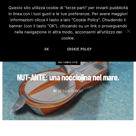
Questo sito utilizza cookie di “terze parti” per inviarti pubblicità
in linea con i tuoi gusti e le tue preferenze. Per avere maggiori
F
I
a
n
informazioni clicca il tasto a lato "Cookie Policy". Chiudendo il
c
s
banner (con il tasto "OK"), cliccando su un link o proseguendo
e
t
b
a
nella navigazione in altra modo, acconsenti all'utilizzo dei
o
g
cookie.
o
r
k
a
m
OK
COOKIE POLICY
AUTOMOTIVE
NUT-ANTE: una nocciolina nel mare.
BY
DESIGN STREET