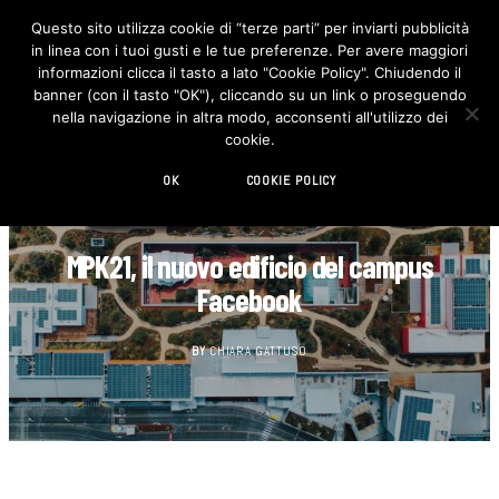
Questo sito utilizza cookie di “terze parti” per inviarti pubblicità
in linea con i tuoi gusti e le tue preferenze. Per avere maggiori
F
I
a
n
informazioni clicca il tasto a lato "Cookie Policy". Chiudendo il
c
s
banner (con il tasto "OK"), cliccando su un link o proseguendo
e
t
b
a
nella navigazione in altra modo, acconsenti all'utilizzo dei
o
g
cookie.
o
r
k
a
m
OK
COOKIE POLICY
ARCHITETTURA
MPK21, il nuovo edificio del campus
Facebook
BY
CHIARA GATTUSO