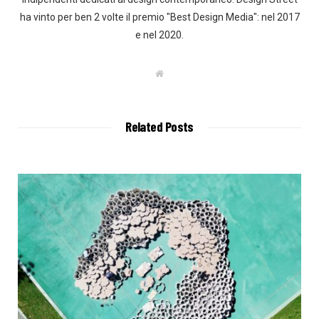
ha vinto per ben 2 volte il premio "Best Design Media": nel 2017
e nel 2020.
W
e
b
s
i
t
Related Posts
e