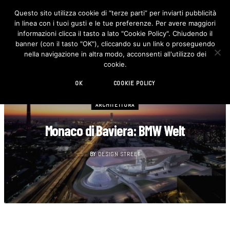
Questo sito utilizza cookie di “terze parti” per inviarti pubblicità
in linea con i tuoi gusti e le tue preferenze. Per avere maggiori
F
I
a
n
informazioni clicca il tasto a lato "Cookie Policy". Chiudendo il
c
s
banner (con il tasto "OK"), cliccando su un link o proseguendo
e
t
b
a
nella navigazione in altra modo, acconsenti all'utilizzo dei
o
g
cookie.
o
r
k
a
m
OK
COOKIE POLICY
ARCHITETTURA
Monaco di Baviera: BMW Welt
BY
DESIGN STREET