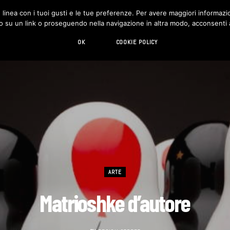
in linea con i tuoi gusti e le tue preferenze. Per avere maggiori informazio
DESIGN
LIVING
HI-TECH
CHI SIAMO
o su un link o proseguendo nella navigazione in altra modo, acconsenti al
OK
COOKIE POLICY
ARTE
Matrioshke d’autore