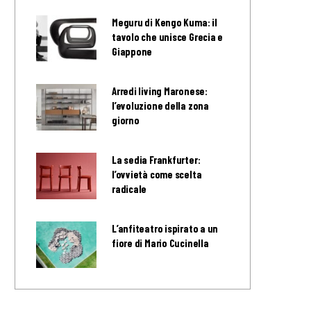
Meguru di Kengo Kuma: il
tavolo che unisce Grecia e
Giappone
Arredi living Maronese:
l’evoluzione della zona
giorno
La sedia Frankfurter:
l’ovvietà come scelta
radicale
L’anfiteatro ispirato a un
fiore di Mario Cucinella