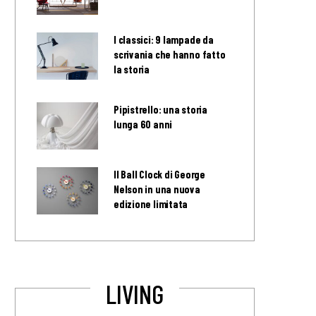
I classici: 9 lampade da
scrivania che hanno fatto
la storia
Pipistrello: una storia
lunga 60 anni
Il Ball Clock di George
Nelson in una nuova
edizione limitata
LIVING