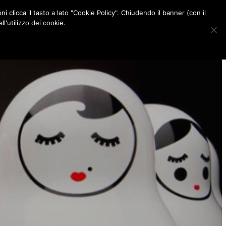
ni clicca il tasto a lato "Cookie Policy". Chiudendo il banner (con il
CONTATTI
l'utilizzo dei cookie.
F
I
P
L
a
n
i
i
c
s
n
n
e
t
t
k
b
a
e
e
o
g
r
d
o
r
e
I
k
a
s
n
m
t