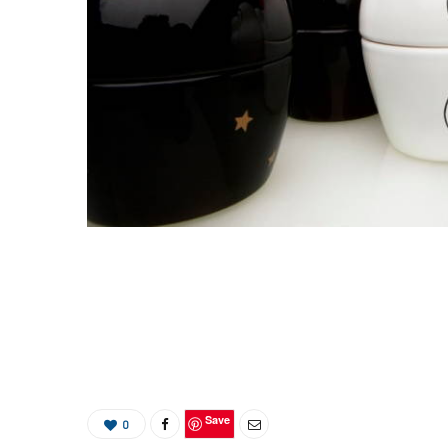
Save
0