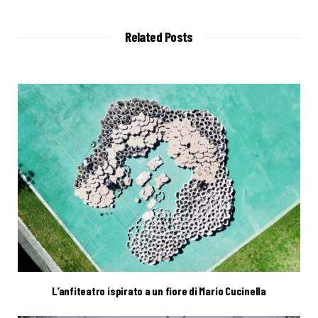
b
s
i
t
Related Posts
e
L’anfiteatro ispirato a un fiore di Mario Cucinella