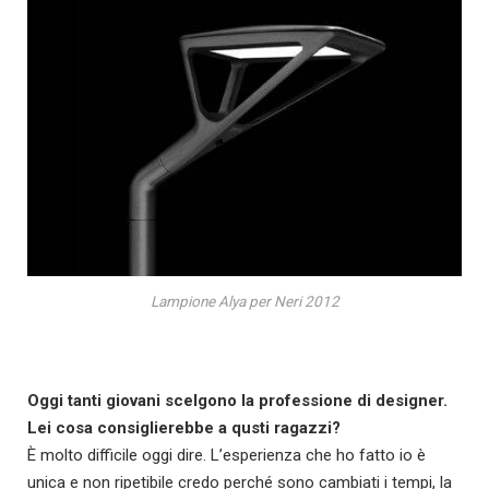
Lampione Alya per Neri 2012
Oggi tanti giovani scelgono la professione di designer.
Lei cosa consiglierebbe a qusti ragazzi?
È molto difficile oggi dire. L’esperienza che ho fatto io è
unica e non ripetibile credo perché sono cambiati i tempi, la