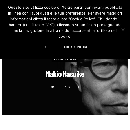
Questo sito utilizza cookie di “terze parti” per inviarti pubblicità
in linea con i tuoi gusti e le tue preferenze. Per avere maggiori
F
I
a
n
informazioni clicca il tasto a lato "Cookie Policy". Chiudendo il
c
s
banner (con il tasto "OK"), cliccando su un link o proseguendo
e
t
b
a
nella navigazione in altra modo, acconsenti all'utilizzo dei
o
g
cookie.
o
r
k
a
m
OK
COOKIE POLICY
ARCHITETTURA
Makio Hasuike
BY
DESIGN STREET