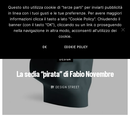
Questo sito utilizza cookie di “terze parti” per inviarti pubblicità
in linea con i tuoi gusti e le tue preferenze. Per avere maggiori
F
I
a
n
informazioni clicca il tasto a lato "Cookie Policy". Chiudendo il
c
s
banner (con il tasto "OK"), cliccando su un link o proseguendo
e
t
b
a
nella navigazione in altra modo, acconsenti all'utilizzo dei
o
g
cookie.
o
r
k
a
m
OK
COOKIE POLICY
DESIGN
La sedia “pirata” di Fabio Novembre
BY
DESIGN STREET