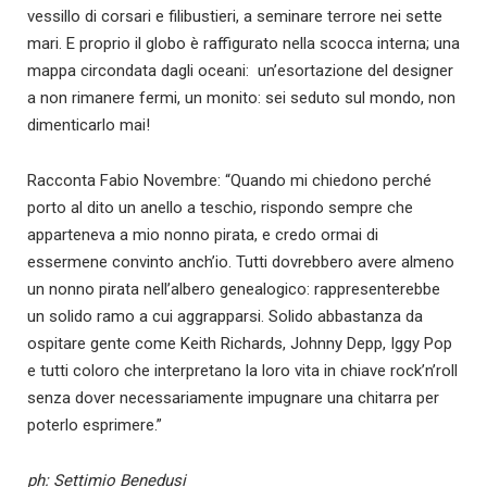
vessillo di corsari e filibustieri, a seminare terrore nei sette
mari. E proprio il globo è raffigurato nella scocca interna; una
mappa circondata dagli oceani: un’esortazione del designer
a non rimanere fermi, un monito: sei seduto sul mondo, non
dimenticarlo mai!
Racconta Fabio Novembre: “Quando mi chiedono perché
porto al dito un anello a teschio, rispondo sempre che
apparteneva a mio nonno pirata, e credo ormai di
essermene convinto anch’io. Tutti dovrebbero avere almeno
un nonno pirata nell’albero genealogico: rappresenterebbe
un solido ramo a cui aggrapparsi. Solido abbastanza da
ospitare gente come Keith Richards, Johnny Depp, Iggy Pop
e tutti coloro che interpretano la loro vita in chiave rock’n’roll
senza dover necessariamente impugnare una chitarra per
poterlo esprimere.”
ph: Settimio Benedusi