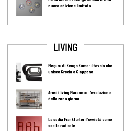
nuova edizione limitata
LIVING
Meguru di Kengo Kuma: il tavolo che
unisce Grecia e Giappone
Arredi living Maronese: l’evoluzione
della zona giorno
La sedia Frankfurter: l’ovvietà come
scelta radicale