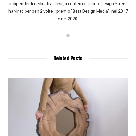
indipendenti dedicati al design contemporaneo. Design Street
ha vinto per ben 2 volte il premio "Best Design Media": nel 2017
e nel 2020.
W
e
b
s
i
t
Related Posts
e