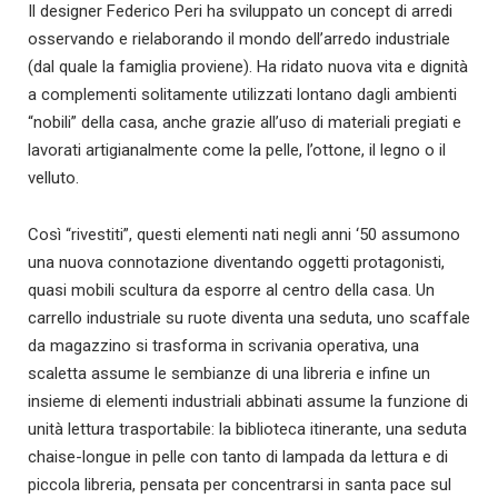
Il designer Federico Peri ha sviluppato un concept di arredi
osservando e rielaborando il mondo dell’arredo industriale
(dal quale la famiglia proviene). Ha ridato nuova vita e dignità
a complementi solitamente utilizzati lontano dagli ambienti
“nobili” della casa, anche grazie all’uso di materiali pregiati e
lavorati artigianalmente come la pelle, l’ottone, il legno o il
velluto.
Così “rivestiti”, questi elementi nati negli anni ‘50 assumono
una nuova connotazione diventando oggetti protagonisti,
quasi mobili scultura da esporre al centro della casa. Un
carrello industriale su ruote diventa una seduta, uno scaffale
da magazzino si trasforma in scrivania operativa, una
scaletta assume le sembianze di una libreria e infine un
insieme di elementi industriali abbinati assume la funzione di
unità lettura trasportabile: la biblioteca itinerante, una seduta
chaise-longue in pelle con tanto di lampada da lettura e di
piccola libreria, pensata per concentrarsi in santa pace sul