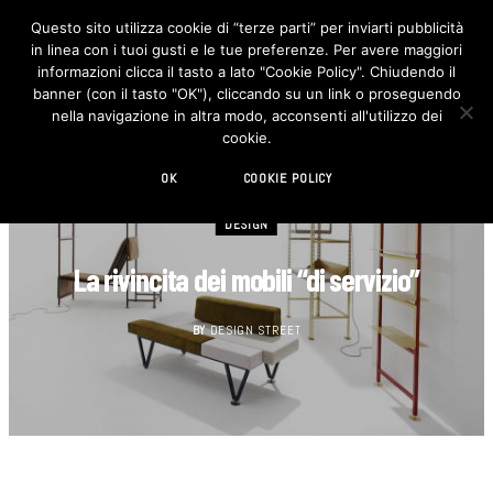
Questo sito utilizza cookie di “terze parti” per inviarti pubblicità
in linea con i tuoi gusti e le tue preferenze. Per avere maggiori
F
I
a
n
informazioni clicca il tasto a lato "Cookie Policy". Chiudendo il
c
s
banner (con il tasto "OK"), cliccando su un link o proseguendo
e
t
b
a
nella navigazione in altra modo, acconsenti all'utilizzo dei
o
g
cookie.
o
r
k
a
m
OK
COOKIE POLICY
DESIGN
La rivincita dei mobili “di servizio”
BY
DESIGN STREET