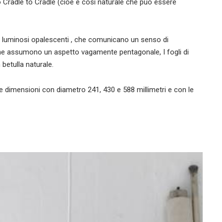
ato Cradle to Cradle (cioè è così naturale che può essere
ti luminosi opalescenti , che comunicano un senso di
che assumono un aspetto vagamente pentagonale, I fogli di
 betulla naturale.
re dimensioni con diametro 241, 430 e 588 millimetri e con le