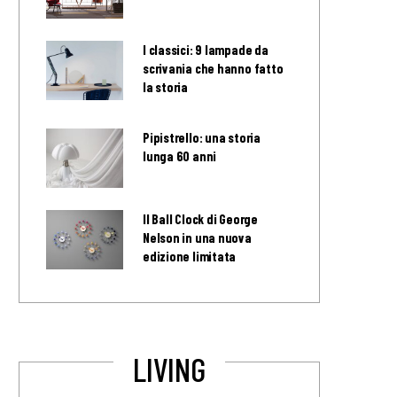
I classici: 9 lampade da
scrivania che hanno fatto
la storia
Pipistrello: una storia
lunga 60 anni
Il Ball Clock di George
Nelson in una nuova
edizione limitata
LIVING