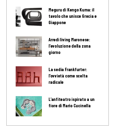
Meguru di Kengo Kuma: il
tavolo che unisce Grecia e
Giappone
Arredi living Maronese:
l’evoluzione della zona
giorno
La sedia Frankfurter:
l’ovvietà come scelta
radicale
L’anfiteatro ispirato a un
fiore di Mario Cucinella