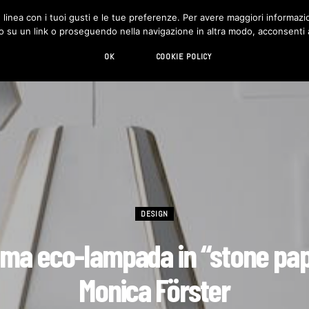
in linea con i tuoi gusti e le tue preferenze. Per avere maggiori informazio
DESIGN
LIVING
HI-TECH
CHI SIAMO
o su un link o proseguendo nella navigazione in altra modo, acconsenti al
OK
COOKIE POLICY
DESIGN
ima eco-lampada in “stone pap
Monica Förster