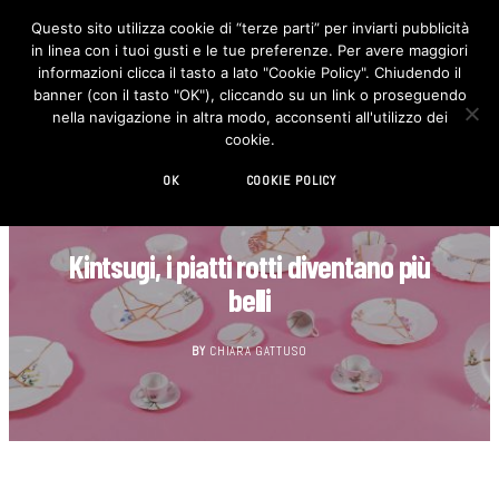
Questo sito utilizza cookie di “terze parti” per inviarti pubblicità
in linea con i tuoi gusti e le tue preferenze. Per avere maggiori
F
I
a
n
informazioni clicca il tasto a lato "Cookie Policy". Chiudendo il
c
s
banner (con il tasto "OK"), cliccando su un link o proseguendo
e
t
b
a
nella navigazione in altra modo, acconsenti all'utilizzo dei
o
g
cookie.
o
r
k
a
m
OK
COOKIE POLICY
DECORAZIONE
Kintsugi, i piatti rotti diventano più
belli
BY
CHIARA GATTUSO