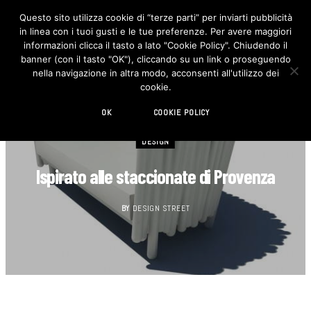
Questo sito utilizza cookie di “terze parti” per inviarti pubblicità
in linea con i tuoi gusti e le tue preferenze. Per avere maggiori
F
I
a
n
informazioni clicca il tasto a lato "Cookie Policy". Chiudendo il
c
s
banner (con il tasto "OK"), cliccando su un link o proseguendo
e
t
b
a
nella navigazione in altra modo, acconsenti all'utilizzo dei
o
g
cookie.
o
r
k
a
m
OK
COOKIE POLICY
DESIGN
Ispirato alle staccionate di Provenza
BY
DESIGN STREET