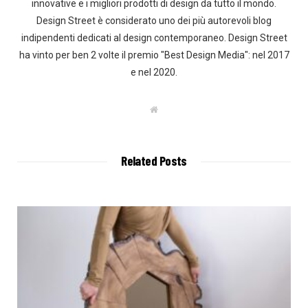
innovative e i migliori prodotti di design da tutto il mondo.
Design Street è considerato uno dei più autorevoli blog
indipendenti dedicati al design contemporaneo. Design Street
ha vinto per ben 2 volte il premio "Best Design Media": nel 2017
e nel 2020.
W
e
b
s
i
t
Related Posts
e