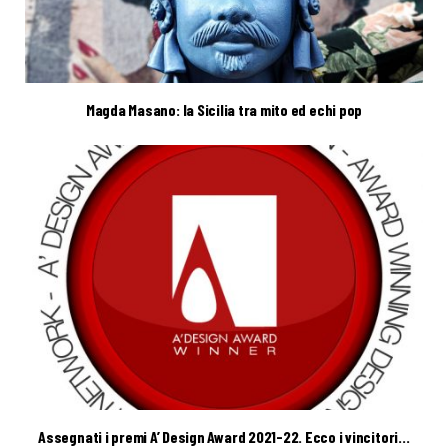
Magda Masano: la Sicilia tra mito ed echi pop
Assegnati i premi A’ Design Award 2021-22. Ecco i vincitori…