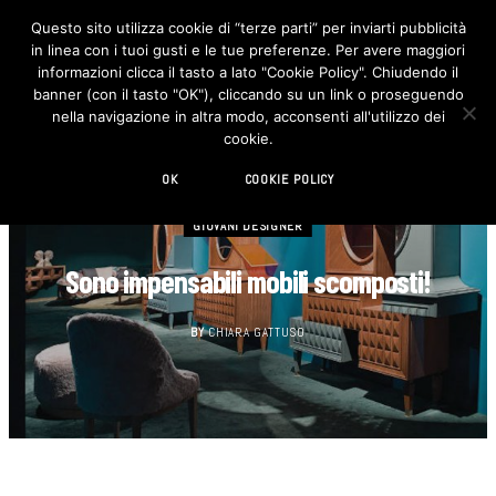
Questo sito utilizza cookie di “terze parti” per inviarti pubblicità
in linea con i tuoi gusti e le tue preferenze. Per avere maggiori
F
I
a
n
informazioni clicca il tasto a lato "Cookie Policy". Chiudendo il
c
s
banner (con il tasto "OK"), cliccando su un link o proseguendo
e
t
b
a
nella navigazione in altra modo, acconsenti all'utilizzo dei
o
g
cookie.
o
r
k
a
m
OK
COOKIE POLICY
GIOVANI DESIGNER
Sono impensabili mobili scomposti!
BY
CHIARA GATTUSO