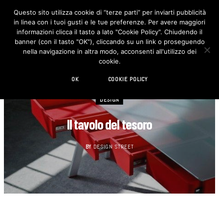
Questo sito utilizza cookie di “terze parti” per inviarti pubblicità
in linea con i tuoi gusti e le tue preferenze. Per avere maggiori
F
I
a
n
informazioni clicca il tasto a lato "Cookie Policy". Chiudendo il
c
s
banner (con il tasto "OK"), cliccando su un link o proseguendo
e
t
b
a
nella navigazione in altra modo, acconsenti all'utilizzo dei
o
g
cookie.
o
r
k
a
m
OK
COOKIE POLICY
DESIGN
Il tavolo del tesoro
BY
DESIGN STREET