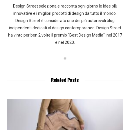
Design Street seleziona e racconta ogni giorno le idee più
innovative e i migliori prodotti di design da tutto il mondo.
Design Street è considerato uno dei più autorevoli blog
indipendenti dedicati al design contemporaneo. Design Street
ha vinto per ben 2 volte il premio "Best Design Media": nel 2017
e nel 2020.
W
e
b
s
i
t
Related Posts
e