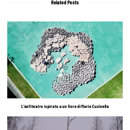
Related Posts
e
L’anfiteatro ispirato a un fiore di Mario Cucinella