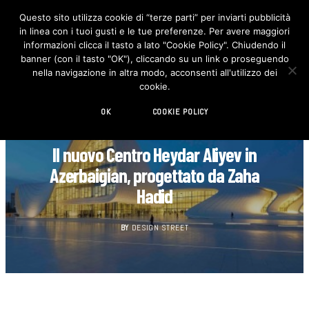
Questo sito utilizza cookie di “terze parti” per inviarti pubblicità
in linea con i tuoi gusti e le tue preferenze. Per avere maggiori
F
I
a
n
informazioni clicca il tasto a lato "Cookie Policy". Chiudendo il
c
s
banner (con il tasto "OK"), cliccando su un link o proseguendo
e
t
b
a
nella navigazione in altra modo, acconsenti all'utilizzo dei
o
g
cookie.
o
r
k
a
m
OK
COOKIE POLICY
ARCHITETTURA
Il nuovo Centro Heydar Aliyev in
Azerbaigian, progettato da Zaha
Hadid
BY
DESIGN STREET