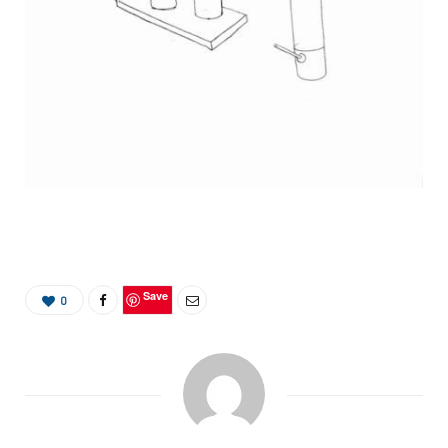
Save
0