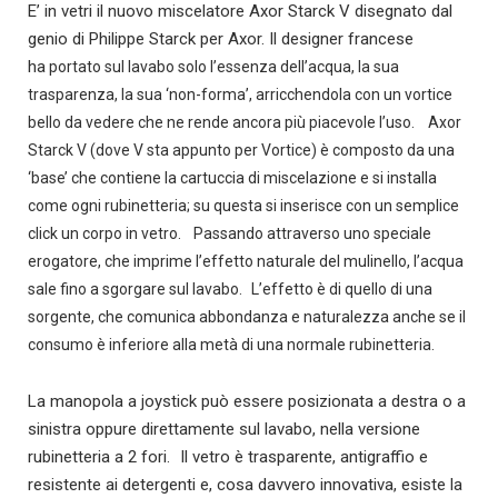
E’ in vetri il nuovo miscelatore Axor Starck V
disegnato dal
genio di Philippe Starck per Axor. Il designer francese
ha
portato sul lavabo solo l’essenza dell’acqua, la sua
trasparenza, la sua ‘non-forma’, arricchendola con un vortice
bello da vedere che ne rende ancora più piacevole l’uso.
Axor
Starck V (dove V sta appunto per Vortice) è composto da una
‘base’ che contiene la cartuccia di miscelazione e si installa
come ogni rubinetteria; su questa si inserisce con un semplice
click un corpo in vetro. Passando attraverso uno speciale
erogatore, che imprime l’effetto naturale del mulinello, l’acqua
sale fino a sgorgare sul lavabo. L’effetto è di quello di una
sorgente, che comunica abbondanza e naturalezza anche se il
consumo è inferiore alla metà di una normale rubinetteria.
La manopola a joystick può essere posizionata a destra o a
sinistra oppure direttamente sul lavabo, nella versione
rubinetteria a 2 fori. Il vetro è trasparente, antigraffio e
resistente ai detergenti e, cosa davvero innovativa, esiste la