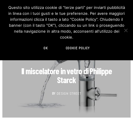
Questo sito utilizza cookie di “terze parti” per inviarti pubblicità
in linea con i tuoi gusti e le tue preferenze. Per avere maggiori
F
I
a
n
informazioni clicca il tasto a lato "Cookie Policy". Chiudendo il
c
s
banner (con il tasto "OK"), cliccando su un link o proseguendo
e
t
b
a
nella navigazione in altra modo, acconsenti all'utilizzo dei
o
g
cookie.
o
r
k
a
m
OK
COOKIE POLICY
BAGNO
Il miscelatore in vetro di Philippe
Starck
BY
DESIGN STREET