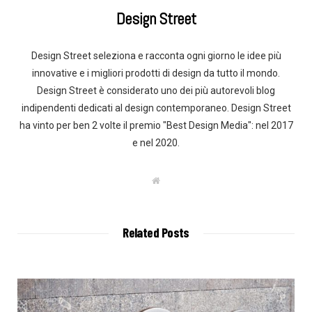
Design Street
Design Street seleziona e racconta ogni giorno le idee più
innovative e i migliori prodotti di design da tutto il mondo.
Design Street è considerato uno dei più autorevoli blog
indipendenti dedicati al design contemporaneo. Design Street
ha vinto per ben 2 volte il premio "Best Design Media": nel 2017
e nel 2020.
W
e
b
s
i
t
Related Posts
e