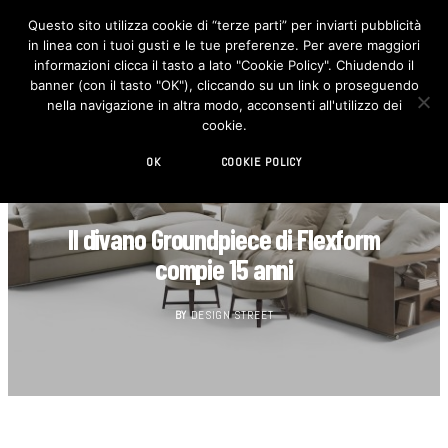
Questo sito utilizza cookie di “terze parti” per inviarti pubblicità
in linea con i tuoi gusti e le tue preferenze. Per avere maggiori
F
I
a
n
informazioni clicca il tasto a lato "Cookie Policy". Chiudendo il
c
s
banner (con il tasto "OK"), cliccando su un link o proseguendo
e
t
b
a
nella navigazione in altra modo, acconsenti all'utilizzo dei
o
g
cookie.
o
r
k
a
m
OK
COOKIE POLICY
DESIGN
Il divano Groundpiece di Flexform
compie 15 anni
BY
DESIGN STREET