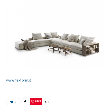
www.flexform.it
Save
0