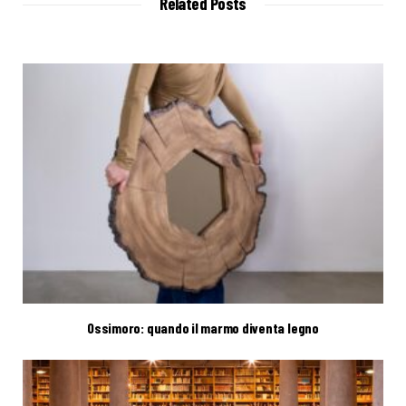
Related Posts
e
Ossimoro: quando il marmo diventa legno