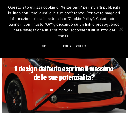
Questo sito utilizza cookie di “terze parti” per inviarti pubblicità
in linea con i tuoi gusti e le tue preferenze. Per avere maggiori
F
I
a
n
informazioni clicca il tasto a lato "Cookie Policy". Chiudendo il
c
s
banner (con il tasto "OK"), cliccando su un link o proseguendo
e
t
b
a
nella navigazione in altra modo, acconsenti all'utilizzo dei
o
g
cookie.
o
r
k
a
m
OK
COOKIE POLICY
AUTOMOTIVE
Il design dell’auto esprime il massimo
delle sue potenzialità?
BY
DESIGN STREET