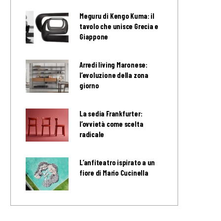
Meguru di Kengo Kuma: il
tavolo che unisce Grecia e
Giappone
Arredi living Maronese:
l’evoluzione della zona
giorno
La sedia Frankfurter:
l’ovvietà come scelta
radicale
L’anfiteatro ispirato a un
fiore di Mario Cucinella