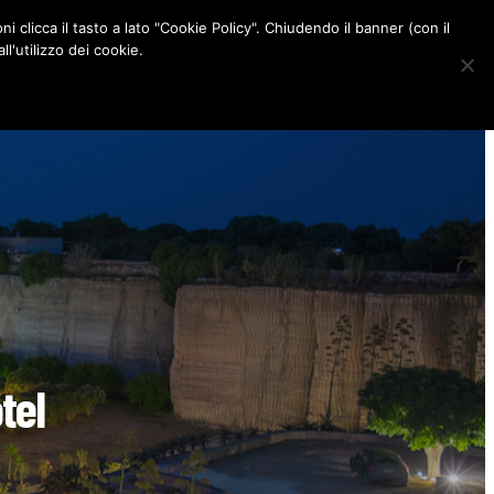
ni clicca il tasto a lato "Cookie Policy". Chiudendo il banner (con il
CONTATTI
l'utilizzo dei cookie.
F
I
P
L
a
n
i
i
c
s
n
n
e
t
t
k
b
a
e
e
o
g
r
d
o
r
e
I
k
a
s
n
m
t
tel