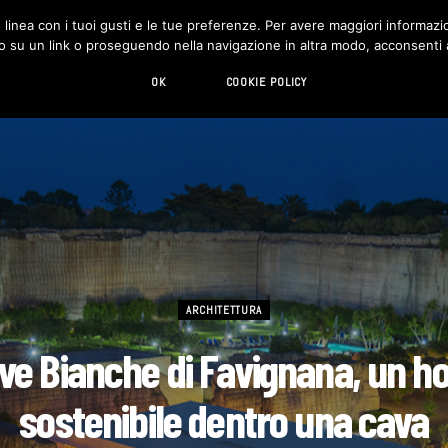
in linea con i tuoi gusti e le tue preferenze. Per avere maggiori informazio
DESIGN
LIVING
HI-TECH
CHI SIAMO
o su un link o proseguendo nella navigazione in altra modo, acconsenti al
OK
COOKIE POLICY
ARCHITETTURA
ve Bianche di Favignana, un ho
sostenibile dentro una cava