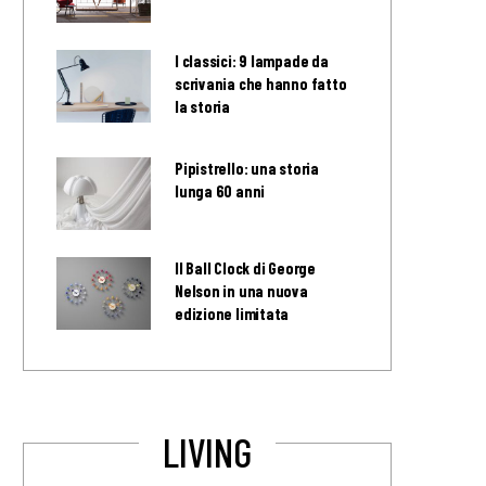
I classici: 9 lampade da
scrivania che hanno fatto
la storia
Pipistrello: una storia
lunga 60 anni
Il Ball Clock di George
Nelson in una nuova
edizione limitata
LIVING