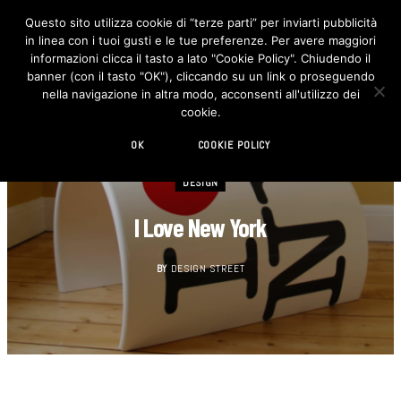
Questo sito utilizza cookie di “terze parti” per inviarti pubblicità
in linea con i tuoi gusti e le tue preferenze. Per avere maggiori
F
I
a
n
informazioni clicca il tasto a lato "Cookie Policy". Chiudendo il
c
s
banner (con il tasto "OK"), cliccando su un link o proseguendo
e
t
b
a
nella navigazione in altra modo, acconsenti all'utilizzo dei
o
g
cookie.
o
r
k
a
m
OK
COOKIE POLICY
DESIGN
I Love New York
BY
DESIGN STREET