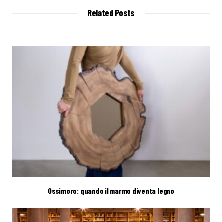
i
t
Related Posts
e
Ossimoro: quando il marmo diventa legno