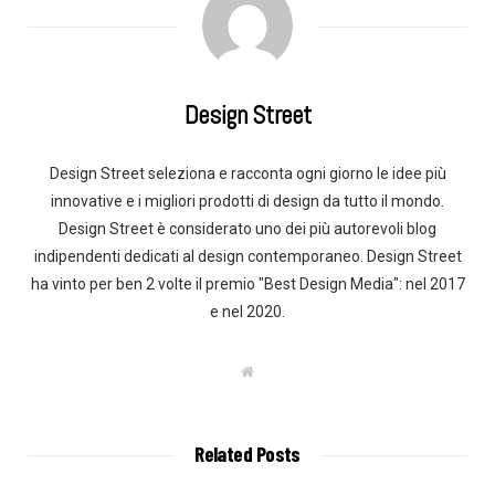
Design Street
Design Street seleziona e racconta ogni giorno le idee più
innovative e i migliori prodotti di design da tutto il mondo.
Design Street è considerato uno dei più autorevoli blog
indipendenti dedicati al design contemporaneo. Design Street
ha vinto per ben 2 volte il premio "Best Design Media": nel 2017
e nel 2020.
W
e
b
s
i
t
Related Posts
e