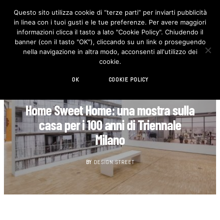
Questo sito utilizza cookie di “terze parti” per inviarti pubblicità
in linea con i tuoi gusti e le tue preferenze. Per avere maggiori
F
I
a
n
informazioni clicca il tasto a lato "Cookie Policy". Chiudendo il
c
s
banner (con il tasto "OK"), cliccando su un link o proseguendo
e
t
b
a
nella navigazione in altra modo, acconsenti all'utilizzo dei
o
g
cookie.
o
r
k
a
m
OK
COOKIE POLICY
AGENDA
Home Sweet Home: una mostra sulla
casa per i 100 anni di Triennale
Milano
BY
DESIGN STREET