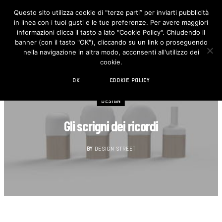
Questo sito utilizza cookie di “terze parti” per inviarti pubblicità
in linea con i tuoi gusti e le tue preferenze. Per avere maggiori
F
I
a
n
informazioni clicca il tasto a lato "Cookie Policy". Chiudendo il
c
s
banner (con il tasto "OK"), cliccando su un link o proseguendo
e
t
b
a
nella navigazione in altra modo, acconsenti all'utilizzo dei
o
g
cookie.
o
r
k
a
m
OK
COOKIE POLICY
DESIGN
Gli scrigni dei ricordi
BY
DESIGN STREET