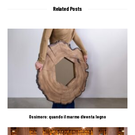
i
t
Related Posts
e
Ossimoro: quando il marmo diventa legno