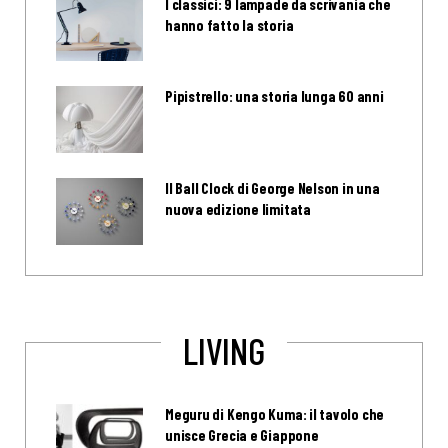
I classici: 9 lampade da scrivania che
hanno fatto la storia
Pipistrello: una storia lunga 60 anni
Il Ball Clock di George Nelson in una
nuova edizione limitata
LIVING
Meguru di Kengo Kuma: il tavolo che
unisce Grecia e Giappone