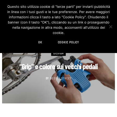
Questo sito utilizza cookie di “terze parti” per inviarti pubblicità
in linea con i tuoi gusti e le tue preferenze. Per avere maggiori
F
I
a
n
informazioni clicca il tasto a lato "Cookie Policy". Chiudendo il
c
s
banner (con il tasto "OK"), cliccando su un link o proseguendo
e
t
b
a
nella navigazione in altra modo, acconsenti all'utilizzo dei
o
g
cookie.
o
r
k
a
m
OK
COOKIE POLICY
DESIGN
“Grip” e colore sui vecchi pedali
BY
DESIGN STREET