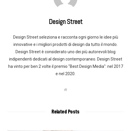
Design Street
Design Street seleziona e racconta ogni giorno le idee più
innovative e i migliori prodotti di design da tutto il mondo.
Design Street è considerato uno dei più autorevoli blog
indipendenti dedicati al design contemporaneo. Design Street
ha vinto per ben 2 volte il premio "Best Design Media": nel 2017
e nel 2020.
W
e
b
s
i
t
Related Posts
e