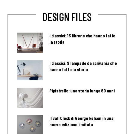
DESIGN FILES
I classici: 13 librerie che hanno fatto
la storia
I classici: 9 lampade da scrivania che
hanno fatto la storia
Pipistrello: una storia lunga 60 anni
Il Ball Clock di George Nelson in una
nuova edizione limitata