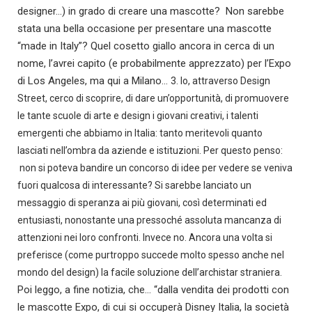
designer…) in grado di creare una mascotte? Non sarebbe
stata una bella occasione per presentare una mascotte
“made in Italy”? Quel cosetto giallo ancora in cerca di un
nome, l’avrei capito (e probabilmente apprezzato) per l’Expo
di Los Angeles, ma qui a Milano…
3. Io, attraverso Design
Street, cerco di scoprire, di dare un’opportunità, di promuovere
le tante scuole di arte e design i giovani creativi, i talenti
emergenti che abbiamo in Italia: tanto meritevoli quanto
lasciati nell’ombra da aziende e istituzioni. Per questo penso:
non si poteva bandire un concorso di idee per vedere se veniva
fuori qualcosa di interessante? Si sarebbe lanciato un
messaggio di speranza ai più giovani, così determinati ed
entusiasti, nonostante una pressoché assoluta mancanza di
attenzioni nei loro confronti. Invece no. Ancora una volta si
preferisce (come purtroppo succede molto spesso anche nel
mondo del design) la facile soluzione dell’archistar straniera.
Poi leggo, a fine notizia, che… “dalla vendita dei prodotti con
le mascotte Expo, di cui si occuperà Disney Italia, la società