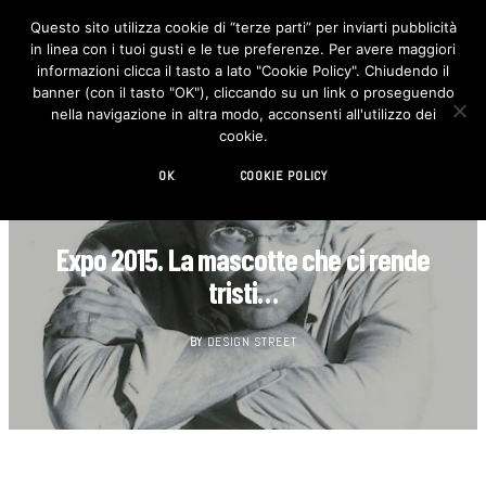
Questo sito utilizza cookie di “terze parti” per inviarti pubblicità
in linea con i tuoi gusti e le tue preferenze. Per avere maggiori
F
I
a
n
informazioni clicca il tasto a lato "Cookie Policy". Chiudendo il
c
s
banner (con il tasto "OK"), cliccando su un link o proseguendo
e
t
b
a
nella navigazione in altra modo, acconsenti all'utilizzo dei
o
g
cookie.
o
r
k
a
m
OK
COOKIE POLICY
AGENDA
Expo 2015. La mascotte che ci rende
tristi…
BY
DESIGN STREET