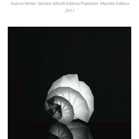
Autore/Writer: Stefano Micelli Editore/Publisher: Marsilio Editore
2011