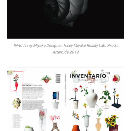
IN-EI Issey Miyake Designer: Issey Miyake Reality Lab. Prod.:
Artemide 2012