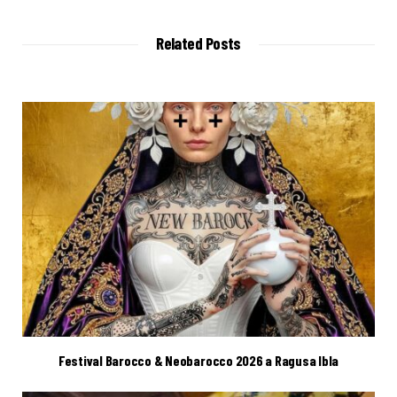
s
i
t
Related Posts
e
Festival Barocco & Neobarocco 2026 a Ragusa Ibla