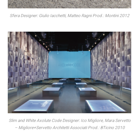
Sfera Designer: Giulio Iacchetti, Matteo Ragni Prod.: Montini 2012
Slim and White Axolute Code Designer: Ico Migliore, Mara Servetto
– Migliore+Servetto Architetti Associati Prod.: BTicino 2010