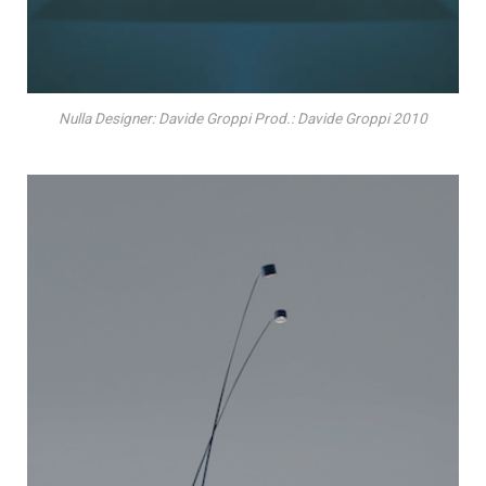
Nulla Designer: Davide Groppi Prod.: Davide Groppi 2010