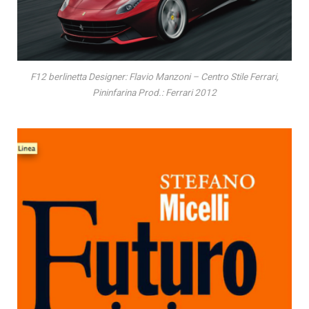
F12 berlinetta Designer: Flavio Manzoni – Centro Stile Ferrari,
Pininfarina Prod.: Ferrari 2012