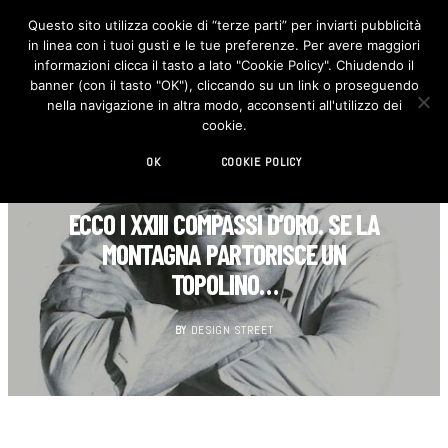
Questo sito utilizza cookie di “terze parti” per inviarti pubblicità
in linea con i tuoi gusti e le tue preferenze. Per avere maggiori
F
I
a
n
informazioni clicca il tasto a lato "Cookie Policy". Chiudendo il
c
s
banner (con il tasto "OK"), cliccando su un link o proseguendo
e
t
b
a
nella navigazione in altra modo, acconsenti all'utilizzo dei
o
g
cookie.
o
r
k
a
m
OK
COOKIE POLICY
AGENDA
ECCO I XXIII COMPASSI D’ORO. SE LA
MONTAGNA PARTORISCE UN
TOPOLINO…
BY
DESIGN STREET