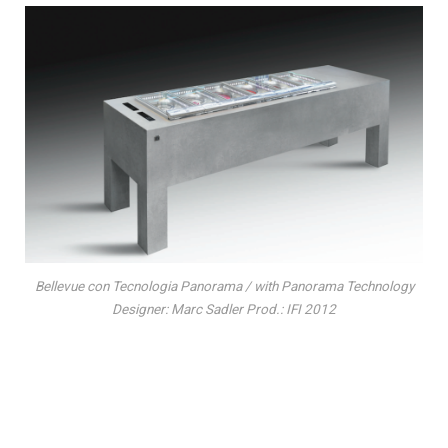
Bellevue con Tecnologia Panorama / with Panorama Technology
Designer: Marc Sadler Prod.: IFI 2012