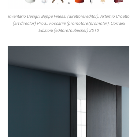
Inventario Design: Beppe Finessi (direttore/editor), Artemio Croatto
(art director) Prod.: Foscarini (promotore/promoter), Corraini
Edizioni (editore/publisher) 2010