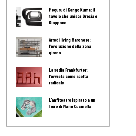
Meguru di Kengo Kuma: il
tavolo che unisce Grecia e
Giappone
Arredi living Maronese:
l’evoluzione della zona
giorno
La sedia Frankfurter:
l’ovvietà come scelta
radicale
L’anfiteatro ispirato a un
fiore di Mario Cucinella