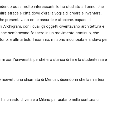
dendo cose molto interessanti. Io ho studiato a Torino, che
re strade e città dove c’era la voglia di creare e inventarsi.
 che presentavano cose assurde e utopiche, capace di
i Archigram, con i quali gli oggetti diventavano architettura e
ure che sembravano fossero in un movimento continuo, che
orio. E altri artisti.. Insomma, mi sono incuriosita e andavo per
rmi con l’università, perché ero stanca di fare la studentessa e
 ricevetti una chiamata di Mendini, dicendomi che la mia tesi
 ha chiesto di venire a Milano per aiutarlo nella scrittura di