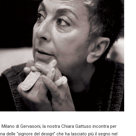
Milano di Gervasoni, la nostra Chiara Gattuso incontra per
na delle “signore del design” che ha lasciato più il segno nel