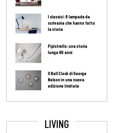
I classici: 9 lampade da
scrivania che hanno fatto
la storia
Pipistrello: una storia
lunga 60 anni
Il Ball Clock di George
Nelson in una nuova
edizione limitata
LIVING