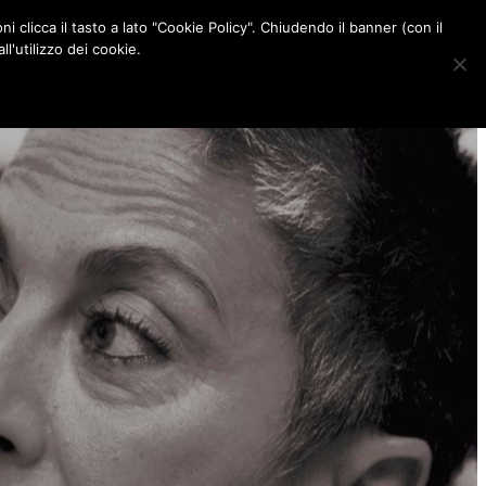
ni clicca il tasto a lato "Cookie Policy". Chiudendo il banner (con il
CONTATTI
l'utilizzo dei cookie.
F
I
P
L
a
n
i
i
c
s
n
n
e
t
t
k
b
a
e
e
o
g
r
d
o
r
e
I
k
a
s
n
m
t