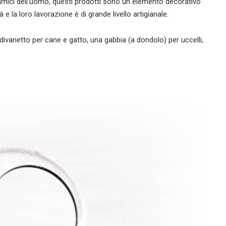
i amici dell’uomo, questi prodotti sono un elemento decorativo
ità e la loro lavorazione è di grande livello artigianale.
 divanetto per cane e gatto, una gabbia (a dondolo) per uccelli,