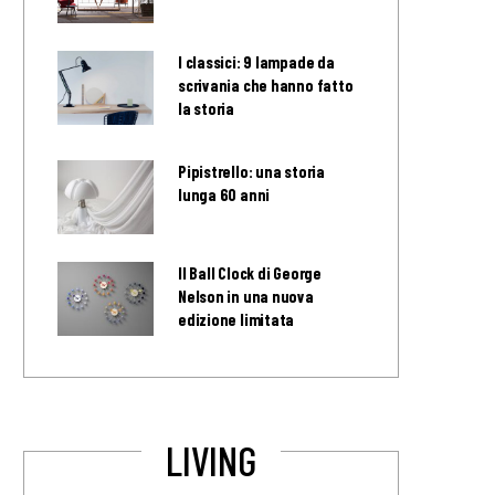
I classici: 9 lampade da
scrivania che hanno fatto
la storia
Pipistrello: una storia
lunga 60 anni
Il Ball Clock di George
Nelson in una nuova
edizione limitata
LIVING