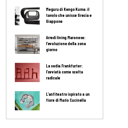
Meguru di Kengo Kuma: il
tavolo che unisce Grecia e
Giappone
Arredi living Maronese:
l’evoluzione della zona
giorno
La sedia Frankfurter:
l’ovvietà come scelta
radicale
L’anfiteatro ispirato a un
fiore di Mario Cucinella