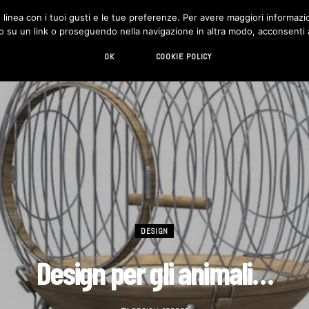
in linea con i tuoi gusti e le tue preferenze. Per avere maggiori informazio
DESIGN
LIVING
HI-TECH
CHI SIAMO
o su un link o proseguendo nella navigazione in altra modo, acconsenti al
OK
COOKIE POLICY
DESIGN
Design per gli animali…