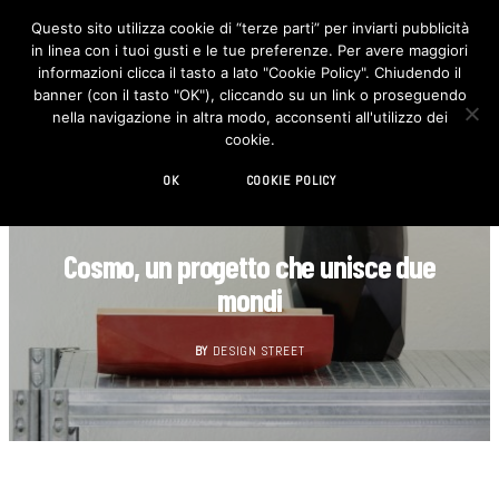
Questo sito utilizza cookie di “terze parti” per inviarti pubblicità
in linea con i tuoi gusti e le tue preferenze. Per avere maggiori
F
I
a
n
informazioni clicca il tasto a lato "Cookie Policy". Chiudendo il
c
s
banner (con il tasto "OK"), cliccando su un link o proseguendo
e
t
b
a
nella navigazione in altra modo, acconsenti all'utilizzo dei
o
g
cookie.
o
r
k
a
m
OK
COOKIE POLICY
DESIGN
Cosmo, un progetto che unisce due
mondi
BY
DESIGN STREET