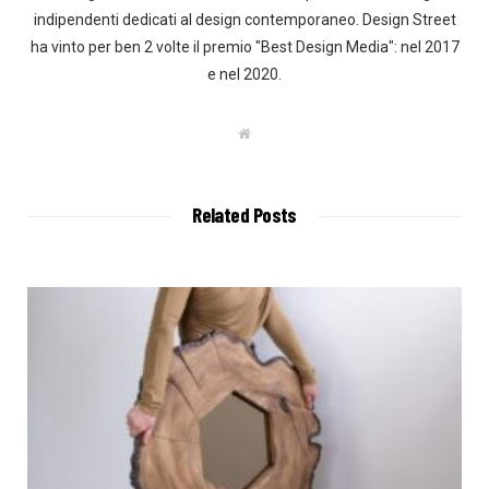
indipendenti dedicati al design contemporaneo. Design Street
ha vinto per ben 2 volte il premio "Best Design Media": nel 2017
e nel 2020.
W
e
b
s
i
t
Related Posts
e