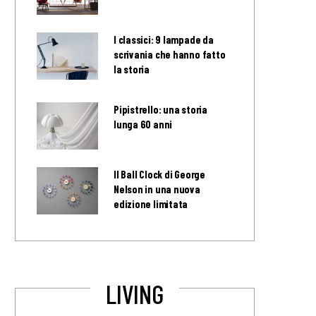
I classici: 9 lampade da
scrivania che hanno fatto
la storia
Pipistrello: una storia
lunga 60 anni
Il Ball Clock di George
Nelson in una nuova
edizione limitata
LIVING