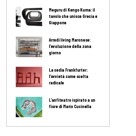
Meguru di Kengo Kuma: il
tavolo che unisce Grecia e
Giappone
Arredi living Maronese:
l’evoluzione della zona
giorno
La sedia Frankfurter:
l’ovvietà come scelta
radicale
L’anfiteatro ispirato a un
fiore di Mario Cucinella