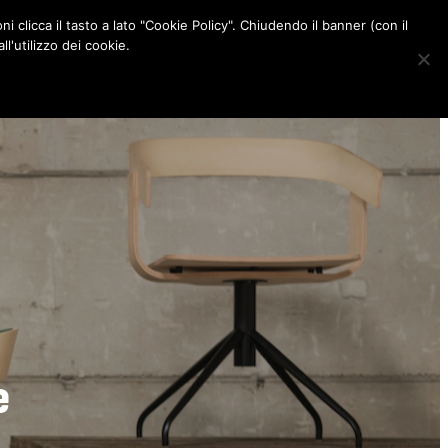
ni clicca il tasto a lato "Cookie Policy". Chiudendo il banner (con il
CONTATTI
l'utilizzo dei cookie.
F
I
P
L
a
n
i
i
c
s
n
n
e
t
t
k
b
a
e
e
o
g
r
d
o
r
e
I
k
a
s
n
m
t
e