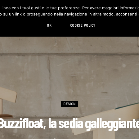
in linea con i tuoi gusti e le tue preferenze. Per avere maggiori informazio
DESIGN
LIVING
HI-TECH
CHI SIAMO
o su un link o proseguendo nella navigazione in altra modo, acconsenti al
OK
COOKIE POLICY
DESIGN
Buzzifloat, la sedia galleggiant