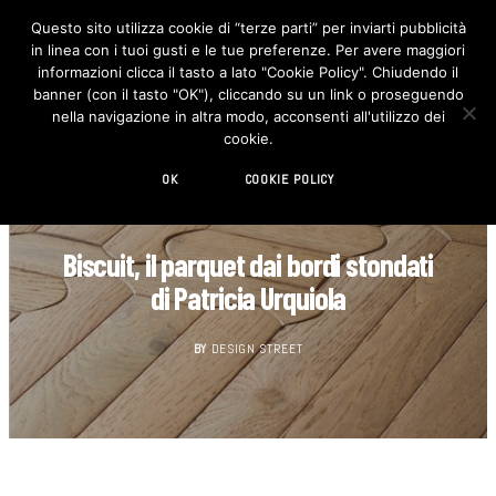
Questo sito utilizza cookie di “terze parti” per inviarti pubblicità
in linea con i tuoi gusti e le tue preferenze. Per avere maggiori
F
I
a
n
informazioni clicca il tasto a lato "Cookie Policy". Chiudendo il
c
s
banner (con il tasto "OK"), cliccando su un link o proseguendo
e
t
b
a
nella navigazione in altra modo, acconsenti all'utilizzo dei
o
g
cookie.
o
r
k
a
m
OK
COOKIE POLICY
DECORAZIONE
Biscuit, il parquet dai bordi stondati
di Patricia Urquiola
BY
DESIGN STREET