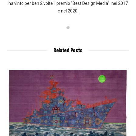
ha vinto per ben 2 volte il premio "Best Design Media": nel 2017
e nel 2020.
W
e
b
s
i
t
Related Posts
e