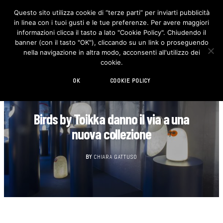
Questo sito utilizza cookie di “terze parti” per inviarti pubblicità
in linea con i tuoi gusti e le tue preferenze. Per avere maggiori
F
I
a
n
informazioni clicca il tasto a lato "Cookie Policy". Chiudendo il
c
s
banner (con il tasto "OK"), cliccando su un link o proseguendo
e
t
b
a
nella navigazione in altra modo, acconsenti all'utilizzo dei
o
g
cookie.
o
r
k
a
m
OK
COOKIE POLICY
DESIGN
Birds by Toikka danno il via a una
nuova collezione
BY
CHIARA GATTUSO