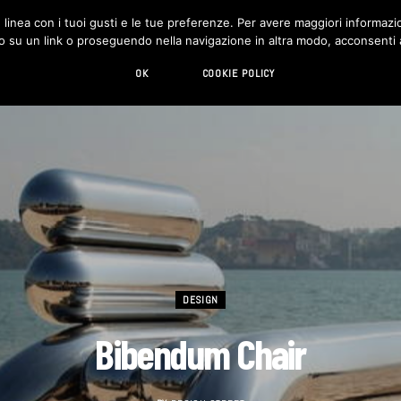
in linea con i tuoi gusti e le tue preferenze. Per avere maggiori informazio
DESIGN
LIVING
HI-TECH
CHI SIAMO
o su un link o proseguendo nella navigazione in altra modo, acconsenti al
OK
COOKIE POLICY
DESIGN
Bibendum Chair