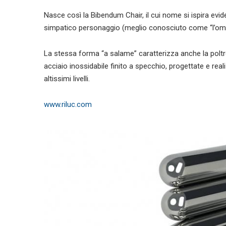
Nasce così la Bibendum Chair, il cui nome si ispira evi
simpatico personaggio (meglio conosciuto come “l’omino
La stessa forma “a salame” caratterizza anche la poltro
acciaio inossidabile finito a specchio, progettate e re
altissimi livelli.
www.riluc.com