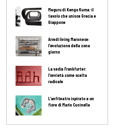
Meguru di Kengo Kuma: il
tavolo che unisce Grecia e
Giappone
Arredi living Maronese:
l’evoluzione della zona
giorno
La sedia Frankfurter:
l’ovvietà come scelta
radicale
L’anfiteatro ispirato a un
fiore di Mario Cucinella