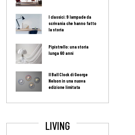
I classici: 9 lampade da
scrivania che hanno fatto
la storia
Pipistrello: una storia
lunga 60 anni
Il Ball Clock di George
Nelson in una nuova
edizione limitata
LIVING