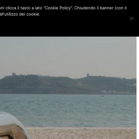
ni clicca il tasto a lato "Cookie Policy". Chiudendo il banner (con il
CONTATTI
l'utilizzo dei cookie.
F
I
P
L
a
n
i
i
c
s
n
n
e
t
t
k
b
a
e
e
o
g
r
d
o
r
e
I
k
a
s
n
m
t